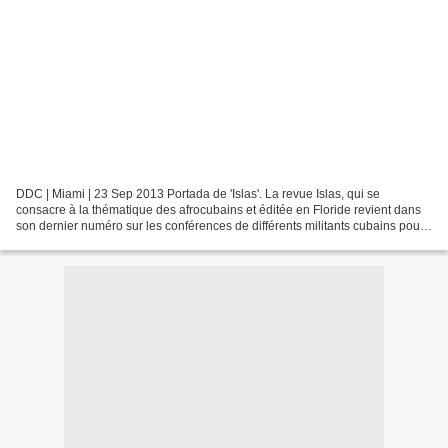
DDC | Miami | 23 Sep 2013 Portada de 'Islas'. La revue Islas, qui se
consacre à la thématique des afrocubains et éditée en Floride revient dans
son dernier numéro sur les conférences de différents militants cubains pour
l'intégration raciale lors du Congrès...