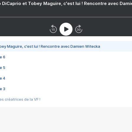
 DiCaprio et Tobey Maguire, c'est lui ! Rencontre avec Dam
bey Maguire, c'est lui ! Rencontre avec Damien Witecka
e 6
e 5
e 4
e 3
s créatrices de la VF !
e 2
e 1
e Mektoub My Love arrive enfin ! Rencontre avec Shaïn Boumedine et Sal