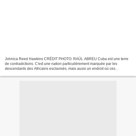
Johnica Reed Hawkins CRÉDIT PHOTO: RAÚL ABREU Cuba est une terre
de contradictions. C'est une nation particulièrement marquée par les
descendants des Africains esclavisés, mais aussi un endroit où ces
influences sont souvent niées et où le racisme est...