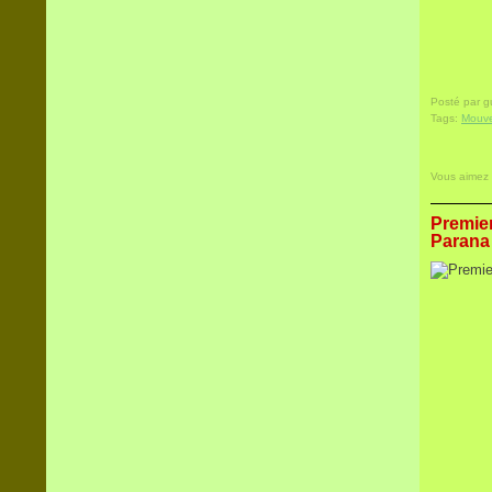
Posté par 
Tags:
Mouve
Vous aimez
Premier
Parana