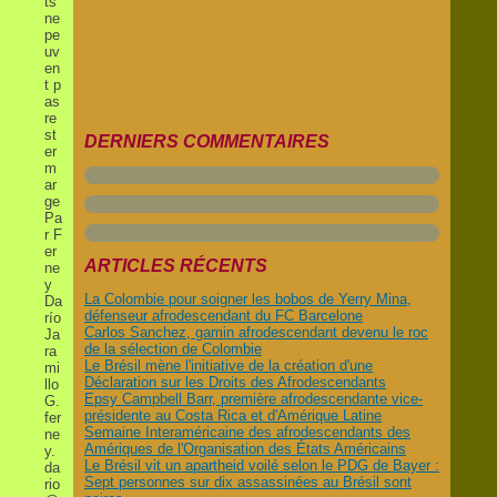
ts
ne
pe
uv
en
t p
as
re
st
DERNIERS COMMENTAIRES
er
m
ar
ge
Pa
r F
er
ARTICLES RÉCENTS
ne
y
La Colombie pour soigner les bobos de Yerry Mina,
Da
défenseur afrodescendant du FC Barcelone
río
Carlos Sanchez, gamin afrodescendant devenu le roc
Ja
de la sélection de Colombie
ra
Le Brésil mène l'initiative de la création d'une
mi
Déclaration sur les Droits des Afrodescendants
llo
Epsy Campbell Barr, première afrodescendante vice-
G.
présidente au Costa Rica et d'Amérique Latine
fer
Semaine Interaméricaine des afrodescendants des
ne
Amériques de l'Organisation des États Américains
y.
Le Brésil vit un apartheid voilé selon le PDG de Bayer :
da
Sept personnes sur dix assassinées au Brésil sont
rio