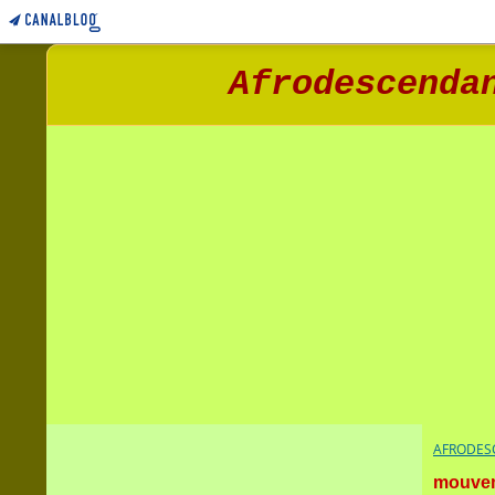
Afrodescenda
AFRODESC
mouvem