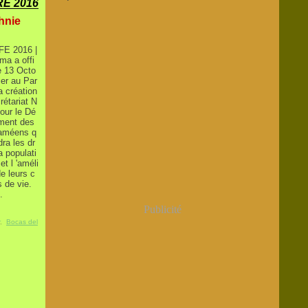
E 2016
thnie
FE 2016 |
ma a offi
le 13 Octo
ier au Par
a création
rétariat N
pour le Dé
ment des
améens q
dra les dr
a populati
et l 'améli
de leurs c
s de vie.
.
Publicité
,
Bocas del