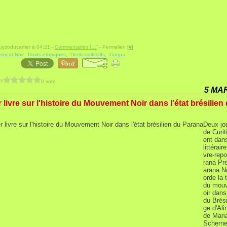
guyzoducamer à 04:21 -
Commentaires [
…
]
- Permalien [
#
]
ment Noir
,
Droits ethniques
,
Droits collectifs
,
Conpa
 ?
0 vote
5 MA
 livre sur l'histoire du Mouvement Noir dans l'état brésilien
Deux jo
de Curit
ent dans
littérair
vre-rep
raná Pre
arana No
orde la 
du mou
oir dans
du Brési
ge d'Ali
de Mari
Scherner