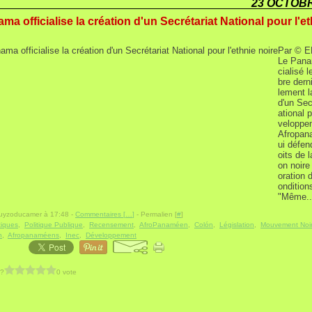
23 OCTOBR
ma officialise la création d'un Secrétariat National pour l'e
Par © E
Le Pana
cialisé 
bre dern
lement l
d'un Sec
ational 
veloppe
Afropan
ui défen
oits de l
on noire 
oration 
ondition
"Même..
guyzoducamer à 17:48 -
Commentaires [
…
]
- Permalien [
#
]
tiques
,
Politique Publique
,
Recensement
,
AfroPanaméen
,
Colón
,
Législation
,
Mouvement Noir
n
,
Afropanaméens
,
Inec
,
Développement
 ?
0 vote