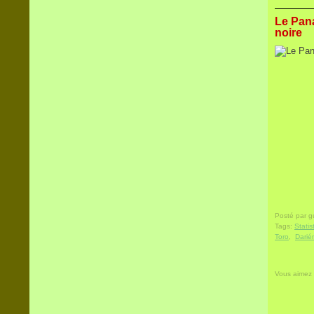
Le Pana
noire
Posté par 
Tags:
Statis
Toro
,
Darié
Vous aimez