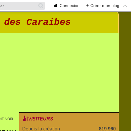
Connexion
+
Créer mon blog
 des Caraibes
T NOIR
VISITEURS
Depuis la création
819 960