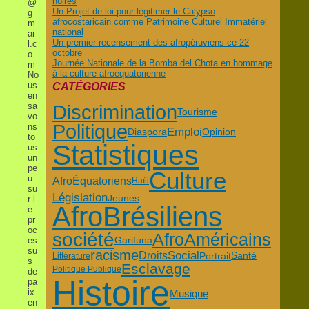
noires
@
Un Projet de loi pour légitimer le Calypso
g
afrocostaricain comme Patrimoine Culturel Immatériel
m
national
ai
Un premier recensement des afropéruviens ce 22
l.c
octobre
o
Journée Nationale de la Bomba del Chota en hommage
m
à la culture afroéquatorienne
No
us
CATÉGORIES
en
sa
Discrimination
Tourisme
vo
Politique
ns
Emploi
Diaspora
Opinion
to
Statistiques
us
un
pe
Culture
u
AfroÉquatoriens
Haïti
su
Législation
Jeunes
r l
AfroBrésiliens
e
pr
oc
société
AfroAméricains
Garifuna
es
su
racisme
Social
Droits
Portrait
Santé
Littérature
s
Esclavage
Politique Publique
de
Histoire
pa
ix
Musique
en