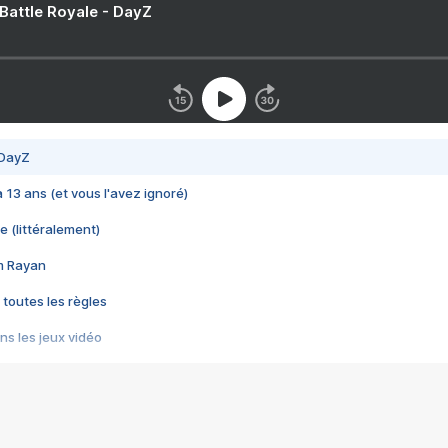
 Battle Royale - DayZ
 DayZ
 a 13 ans (et vous l'avez ignoré)
e (littéralement)
im Rayan
 toutes les règles
s les jeux vidéo
us choquant de Rockstar ? - Le scandale BULLY
e plus moche de Steam
du RÊVE tourne au CAUCHEMAR