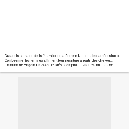
Durant la semaine de la Journée de la Femme Noire Latino-américaine et
Caribéenne, les femmes affirment leur négriture à partir des cheveux.
Catarina de Angola En 2009, le Brésil comptait environ 50 millions de
femmes noires, selon les données du Dossiê...