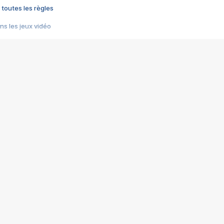
 toutes les règles
s les jeux vidéo
us choquant de Rockstar ? - Le scandale BULLY
e plus moche de Steam
du RÊVE tourne au CAUCHEMAR
pendant 8 heures
it… à tort
umiliés par un jeu vidéo
ire - Final Fantasy 8
ti un empire - Age of Empires
story DOFUS
tard, il crée l'un des pires jeux de tous les temps, MindsEye.