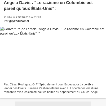
Angela Davis : "Le racisme en Colombie est
pareil qu’aux États-Unis":
Publié le 27/09/2010 à 01:49
Par
guyzoducamer
Par: César Rodríguez G. / * Spécialement pour Espectador La célèbre
leader des Droits Humains s’est entretenue avec El Espectador lors d’une
rencontre avec les communautés noires du département du Cauca. Angela
Davis se sent à l’aise dans ce coin où sévit...