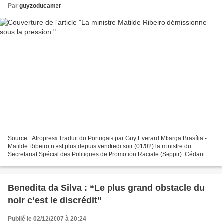
Par
guyzoducamer
Source : Afropress Traduit du Portugais par Guy Everard Mbarga Brasília -
Matilde Ribeiro n’est plus depuis vendredi soir (01/02) la ministre du
Secretariat Spécial des Politiques de Promotion Raciale (Seppir). Cédant
aux pressions visant à ce qu’elle...
Benedita da Silva : “Le plus grand obstacle du
noir c’est le discrédit”
Publié le 02/12/2007 à 20:24