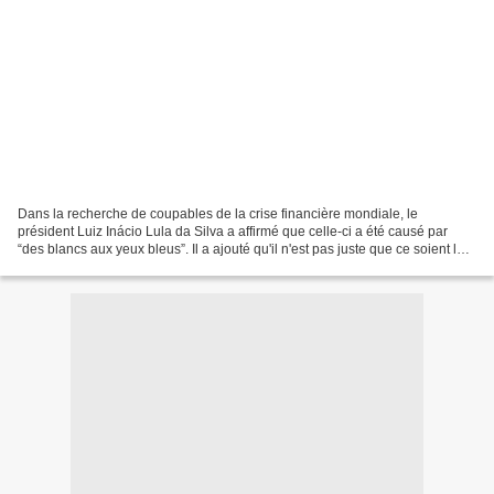
Dans la recherche de coupables de la crise financière mondiale, le
président Luiz Inácio Lula da Silva a affirmé que celle-ci a été causé par
“des blancs aux yeux bleus”. Il a ajouté qu'il n'est pas juste que ce soient les
noirs et les indiens qui paient....