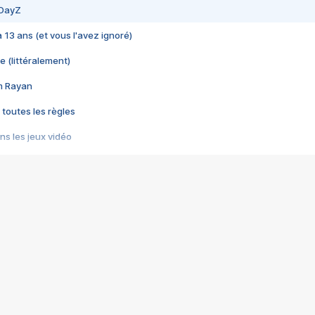
 DayZ
 a 13 ans (et vous l'avez ignoré)
e (littéralement)
im Rayan
 toutes les règles
s les jeux vidéo
us choquant de Rockstar ? - Le scandale BULLY
e plus moche de Steam
du RÊVE tourne au CAUCHEMAR
pendant 8 heures
it… à tort
umiliés par un jeu vidéo
ire - Final Fantasy 8