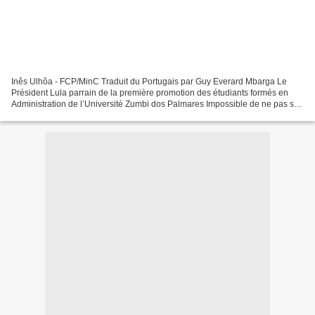
Inês Ulhôa - FCP/MinC Traduit du Portugais par Guy Everard Mbarga Le
Président Lula parrain de la première promotion des étudiants formés en
Administration de l’Université Zumbi dos Palmares Impossible de ne pas se
souvenir des paroles de Martin Luther...