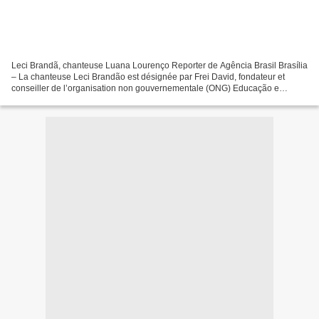
Leci Brandã, chanteuse Luana Lourenço Reporter de Agência Brasil Brasília
– La chanteuse Leci Brandão est désignée par Frei David, fondateur et
conseiller de l’organisation non gouvernementale (ONG) Educação e
Cidadania de Afro-descendentes e Carentes...