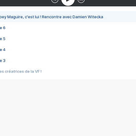
bey Maguire, c'est lui ! Rencontre avec Damien Witecka
e 6
e 5
e 4
e 3
s créatrices de la VF !
e 2
e 1
e Mektoub My Love arrive enfin ! Rencontre avec Shaïn Boumedine et Sal
i : après Toni en famille
elle réalise le bouleversant Dites lui que je l'aime