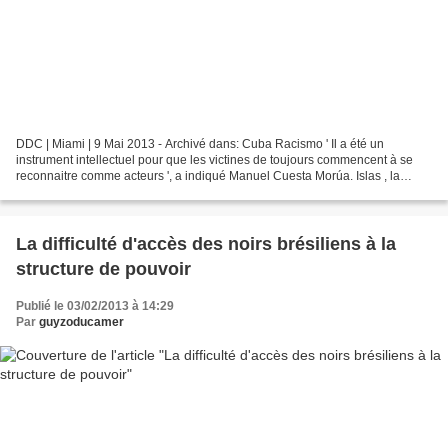
DDC | Miami | 9 Mai 2013 - Archivé dans: Cuba Racismo ' Il a été un
instrument intellectuel pour que les victines de toujours commencent à se
reconnaitre comme acteurs ', a indiqué Manuel Cuesta Morúa. Islas , la
seule publication cubaine sur les afrodescendants...
La difficulté d'accès des noirs brésiliens à la
structure de pouvoir
Publié le 03/02/2013 à 14:29
Par
guyzoducamer