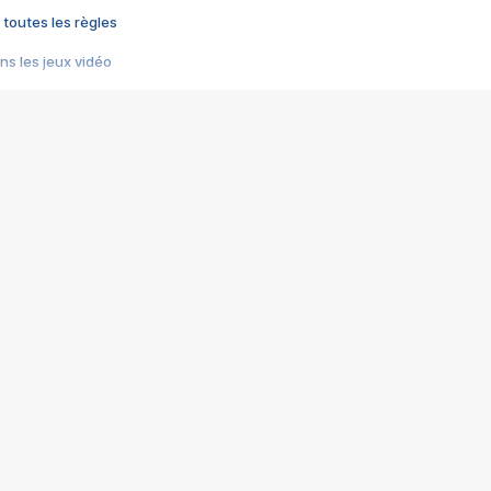
 toutes les règles
s les jeux vidéo
us choquant de Rockstar ? - Le scandale BULLY
e plus moche de Steam
du RÊVE tourne au CAUCHEMAR
pendant 8 heures
it… à tort
umiliés par un jeu vidéo
ire - Final Fantasy 8
ti un empire - Age of Empires
story DOFUS
tard, il crée l'un des pires jeux de tous les temps, MindsEye.