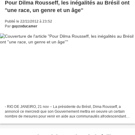
Pour Dilma Rousseff, les inégalités au Brésil ont
''une race, un genre et un âge''
Publié le 22/11/2012 à 23:52
Par
guyzoducamer
- RIO DE JANEIRO, 21 nov -- La présidente du Brésil, Dima Rousseff, a
annoncé ce mercredi que son Gouvernement mettra en oeuvre un certain
nombre de mesures pour venir en aide aux communautés afrodescendantes
et a affirmé que l'origine des inégalités...