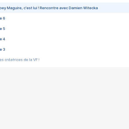
bey Maguire, c'est lui ! Rencontre avec Damien Witecka
e 6
e 5
e 4
e 3
s créatrices de la VF !
e 2
e 1
e Mektoub My Love arrive enfin ! Rencontre avec Shaïn Boumedine et Sal
i : après Toni en famille
elle réalise le bouleversant Dites lui que je l'aime
ais ! Rencontre autour de Vie privée de Rebecca Zlotowski