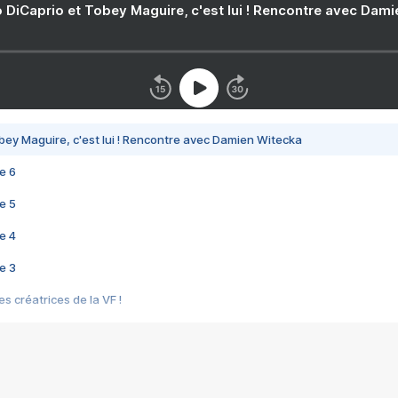
 DiCaprio et Tobey Maguire, c'est lui ! Rencontre avec Dam
bey Maguire, c'est lui ! Rencontre avec Damien Witecka
e 6
e 5
e 4
e 3
s créatrices de la VF !
e 2
e 1
e Mektoub My Love arrive enfin ! Rencontre avec Shaïn Boumedine et Sal