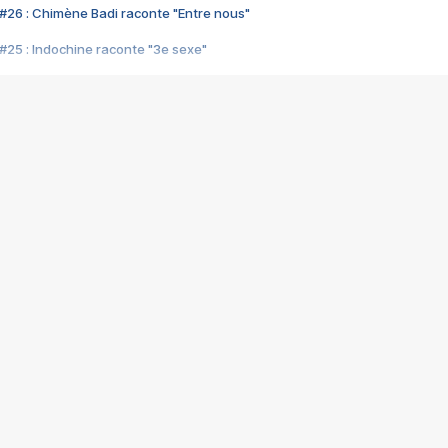
#26 : Chimène Badi raconte "Entre nous"
#25 : Indochine raconte "3e sexe"
#24 : Zaho raconte "C'est chelou"
#23 : Patrick Bruel raconte "Au café des délices"
#22 : Kyo raconte "Le chemin"
#21 : Nolwenn Leroy raconte "Cassé"
#20 : Patrick Hernandez raconte "Born to be alive"
#19 : Lorie raconte "Près de moi"
#18 : Michael Jones raconte "A nos actes manqués" (avec Jean-Jacque
#17 : Khaled raconte "Aïcha"
#16 : Corneille raconte "Parce qu'on vient de loin"
#15 : Indochine raconte "L'aventurier"
14 : Lorie raconte "Sur un air latino"