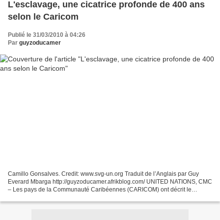
L'esclavage, une cicatrice profonde de 400 ans
selon le Caricom
Publié le 31/03/2010 à 04:26
Par
guyzoducamer
Camillo Gonsalves. Credit: www.svg-un.org Traduit de l’Anglais par Guy
Everard Mbarga http://guyzoducamer.afrikblog.com/ UNITED NATIONS, CMC
– Les pays de la Communauté Caribéennes (CARICOM) ont décrit le
commerce des esclaves comme une “ profonde cicatrice...