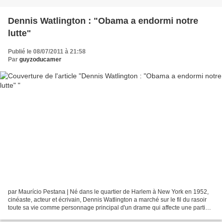
Dennis Watlington : "Obama a endormi notre
lutte"
Publié le 08/07/2011 à 21:58
Par
guyzoducamer
par Maurício Pestana | Né dans le quartier de Harlem à New York en 1952,
cinéaste, acteur et écrivain, Dennis Watlington a marché sur le fil du rasoir
toute sa vie comme personnage principal d'un drame qui affecte une partie
significative de la jeunesse...