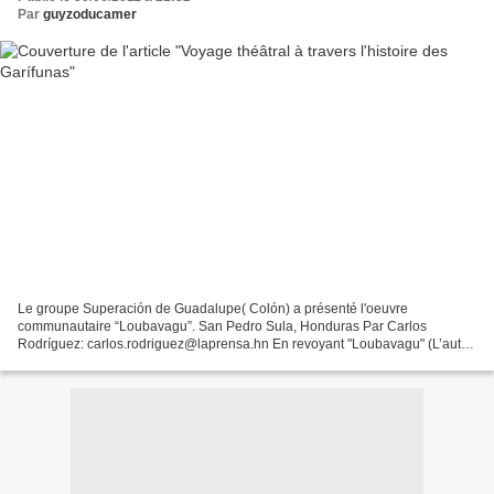
Par
guyzoducamer
Le groupe Superación de Guadalupe( Colón) a présenté l'oeuvre
communautaire “Loubavagu”. San Pedro Sula, Honduras Par Carlos
Rodríguez: carlos.rodriguez@laprensa.hn En revoyant "Loubavagu" (L’autre
côté lointain), il semble que dans des pays comme le...