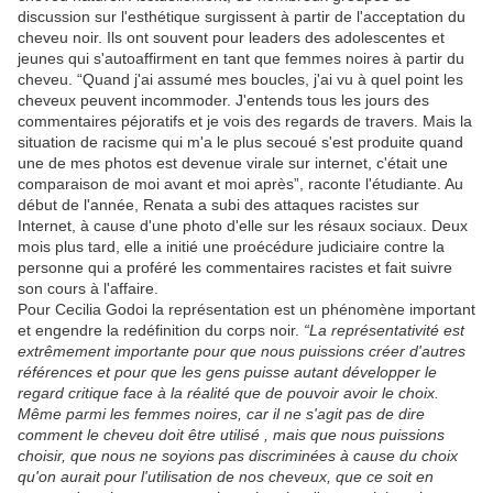
discussion sur l'esthétique surgissent à partir de l'acceptation du
cheveu noir. Ils ont souvent pour leaders des adolescentes et
jeunes qui s'autoaffirment en tant que femmes noires à partir du
cheveu. “Quand j'ai assumé mes boucles, j'ai vu à quel point les
cheveux peuvent incommoder. J'entends tous les jours des
commentaires péjoratifs et je vois des regards de travers. Mais la
situation de racisme qui m'a le plus secoué s'est produite quand
une de mes photos est devenue virale sur internet, c'était une
comparaison de moi avant et moi après”, raconte l'étudiante. Au
début de l'année, Renata a subi des attaques racistes sur
Internet, à cause d'une photo d'elle sur les résaux sociaux. Deux
mois plus tard, elle a initié une proécédure judiciaire contre la
personne qui a proféré les commentaires racistes et fait suivre
son cours à l'affaire.
Pour Cecilia Godoi la représentation est un phénomène important
et engendre la redéfinition du corps noir.
“La représentativité est
extrêmement importante pour que nous puissions créer d'autres
références et pour que les gens puisse autant développer le
regard critique face à la réalité que de pouvoir avoir le choix.
Même parmi les femmes noires, car il ne s'agit pas de dire
comment le cheveu doit être utilisé , mais que nous puissions
choisir, que nous ne soyions pas discriminées à cause du choix
qu'on aurait pour l'utilisation de nos cheveux, que ce soit en