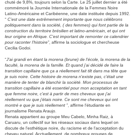
chuté de 9,8%, toujours selon la Carte. Le 25 juillet dernier a été
commémoré la Journée Internationale de la Femmes Noire
Latino-Américaine et Caribéenne, une date instituée depuis 1992.
“
C'est une date extrêmement importante que nous célébrons
politiquement dans la société, ( des femmes) qui font partie de la
construction du territoire brésilien et latino-américain, et qui ont
leur origine en Afrique. C'est important de remonter ce calendrier
pour raconter l'histoire”
, affirme la sociologue et chercheuse
Cecilia Godoi.
“
J'ai grandi en étant la morena (brune) de l'école, la morena de la
faculté, la morena de la famille. Et quand j'ai décidé de faire la
transition capillaire que ça a réellement fait tilt dans ma tête que
je suis noire. Cette histoire de morena n'existe pas, c'était une
manière de tenter de blanchir la société. Mon processus de
transition capillaire a été essentiel pour mon acceptation en tant
que femme noire, c'est à partir de mes cheveux que j'ai
réellement vu que j'étais noire. Ce sont me cheveux qui ont
montré e que je suis réellement ”
, affirme l'étudiante en
journalisme Renata Araujo.
Renata appartient au groupe Meu Cabelo, Minha Raiz, à
Caruaru, un collectif sur les réseaux sociaux dans lequel on
discute de l'esthétique noire, du racisme et de l'acceptation du
cheveu naturel. Acctuellement, de nombreux groupes de