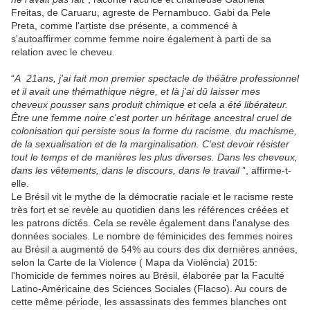
Freitas, de Caruaru, agreste de Pernambuco. Gabi da Pele
Preta, comme l'artiste dse présente, a commencé à
s'autoaffirmer comme femme noire également à parti de sa
relation avec le cheveu.
“
A 21ans, j'ai fait mon premier spectacle de théâtre professionnel
et il avait une thémathique nègre, et là j'ai dû laisser mes
cheveux pousser sans produit chimique et cela a été libérateur.
Être une femme noire c'est porter un héritage ancestral cruel de
colonisation qui persiste sous la forme du racisme. du machisme,
de la sexualisation et de la marginalisation. C'est devoir résister
tout le temps et de manières les plus diverses. Dans les cheveux,
dans les vêtements, dans le discours, dans le travail
”, affirme-t-
elle.
Le Brésil vit le mythe de la démocratie raciale et le racisme reste
très fort et se revèle au quotidien dans les références créées et
les patrons dictés. Cela se revèle également dans l'analyse des
données sociales. Le nombre de féminicides des femmes noires
au Brésil a augmenté de 54% au cours des dix dernières années,
selon la Carte de la Violence ( Mapa da Violência) 2015:
l'homicide de femmes noires au Brésil, élaborée par la Faculté
Latino-Américaine des Sciences Sociales (Flacso). Au cours de
cette même période, les assassinats des femmes blanches ont