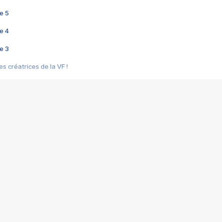
e 5
e 4
e 3
s créatrices de la VF !
e 2
e 1
e Mektoub My Love arrive enfin ! Rencontre avec Shaïn Boumedine et Sal
i : après Toni en famille
elle réalise le bouleversant Dites lui que je l'aime
ais ! Rencontre autour de Vie privée de Rebecca Zlotowski
 de Marguerite, Grave... Rencontre avec Ella Rumpf
 Les Rêveurs, un film intime sur la santé mentale