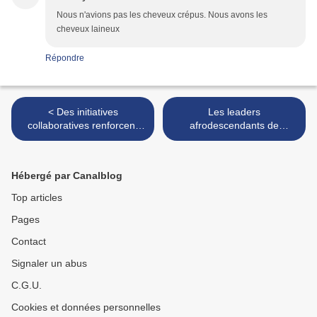
Nous n'avions pas les cheveux crépus. Nous avons les
cheveux laineux
Répondre
< Des initiatives
Les leaders
collaboratives renforcent
afrodescendants de
l'entrepreneuriat
l'Amérique Latine veulent
afrobrésilien à Salvador de
une plus grande
Bahia
participation politique >
Hébergé par Canalblog
Top articles
Pages
Contact
Signaler un abus
C.G.U.
Cookies et données personnelles