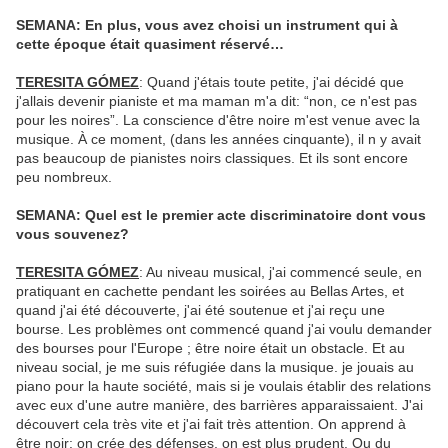
SEMANA: En plus, vous avez choisi un instrument qui à
cette époque était quasiment réservé…
TERESITA GÓMEZ
: Quand j'étais toute petite, j'ai décidé que
j'allais devenir pianiste et ma maman m'a dit: “non, ce n'est pas
pour les noires”. La conscience d'être noire m'est venue avec la
musique. À ce moment, (dans les années cinquante), il n y avait
pas beaucoup de pianistes noirs classiques. Et ils sont encore
peu nombreux.
SEMANA: Quel est le premier acte discriminatoire dont vous
vous souvenez?
TERESITA GÓMEZ
: Au niveau musical, j'ai commencé seule, en
pratiquant en cachette pendant les soirées au Bellas Artes, et
quand j'ai été découverte, j'ai été soutenue et j'ai reçu une
bourse. Les problèmes ont commencé quand j'ai voulu demander
des bourses pour l'Europe ; être noire était un obstacle. Et au
niveau social, je me suis réfugiée dans la musique. je jouais au
piano pour la haute société, mais si je voulais établir des relations
avec eux d'une autre manière, des barrières apparaissaient. J'ai
découvert cela très vite et j'ai fait très attention. On apprend à
être noir: on crée des défenses, on est plus prudent. Ou du