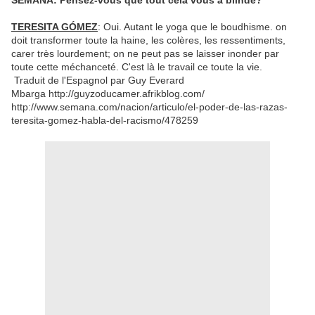
SEMANA: Pensez-vous que tout cela vous a blindé?
TERESITA GÓMEZ
: Oui. Autant le yoga que le boudhisme. on
doit transformer toute la haine, les colères, les ressentiments,
carer très lourdement; on ne peut pas se laisser inonder par
toute cette méchanceté. C'est là le travail ce toute la vie.
Traduit de l'Espagnol par Guy Everard
Mbarga http://guyzoducamer.afrikblog.com/
http://www.semana.com/nacion/articulo/el-poder-de-las-razas-
teresita-gomez-habla-del-racismo/478259