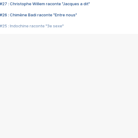
#27 : Christophe Willem raconte "Jacques a dit"
#26 : Chimène Badi raconte "Entre nous"
#25 : Indochine raconte "3e sexe"
#24 : Zaho raconte "C'est chelou"
#23 : Patrick Bruel raconte "Au café des délices"
#22 : Kyo raconte "Le chemin"
#21 : Nolwenn Leroy raconte "Cassé"
#20 : Patrick Hernandez raconte "Born to be alive"
#19 : Lorie raconte "Près de moi"
#18 : Michael Jones raconte "A nos actes manqués" (avec Jean-Jacque
#17 : Khaled raconte "Aïcha"
#16 : Corneille raconte "Parce qu'on vient de loin"
#15 : Indochine raconte "L'aventurier"