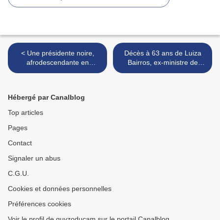
< Une présidente noire,
Décès à 63 ans de Luiza
afrodescendante en
Bairros, ex-ministre de
Colombie?
l'Égalité raciale au Brésil >
Hébergé par Canalblog
Top articles
Pages
Contact
Signaler un abus
C.G.U.
Cookies et données personnelles
Préférences cookies
Voir le profil de guyzoducam sur le portail Canalblog