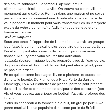
des prix raisonnables. Le tambour 'djembe' est un
élément
caractéristique de la ville. On trouve au centre ville un
monument qui le célèbre. Rentrez dans une
maison et ne soyez
pas surpris si soudainement une divinité africaine s'empare de
vous pendant un moment pour vous transformer en un interprète
expert du rythme qui entraîne facilement des gens vers une
transe esthétique .
Axé et
Caipiriña
Sous une tente, à l'approche de la tombée de la nuit, un groupe
joue l'
axé
, le genre musical le plus populaire dans cette partie du
Brésil et qui peut être assez collante pour quiconque aime
danser. Si au rythme vous ajoutez une délicieuse
c
aipiriña
(boisson typique locale, préparée avec de l'eau-de-vie,
du jus de citron et du sucre
),
le résultat peut être explosif, pour
ne pas dire ardent.
En ce qui concerne les plages, il y en a pléthore, et toutes sont
d'une telle beauté. De Flamengo à Praia Porto da Barra et
Flamengo, il y a 50 kilomètres de plages, parfaite pour prendre
du soleil, surfer et contempler les sculptures des concurrent(e)s.
Ah, et vous pouvez aussi jouer au football, l'activité préférée des
locaux.
Sous un chapiteau à la tombée d ela nuit, un groupe joue l'Axé,
genre musical le plus populaire dans cette partie du Brésil, qui