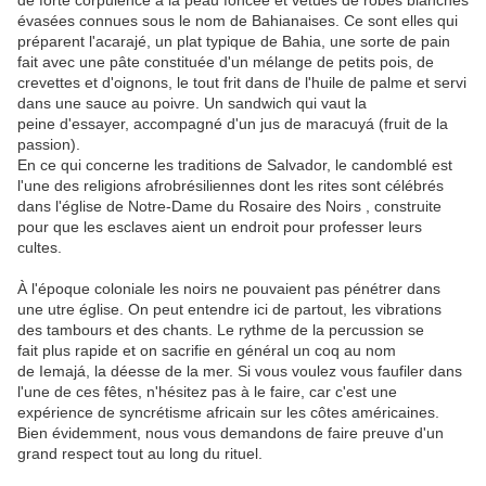
de forte corpulence à la peau foncée et vêtues de robes blanches
évasées connues sous le nom de Bahianaises. Ce sont elles qui
préparent l'acarajé,
un plat typique de Bahia, une sorte de pain
fait avec une pâte constituée d'un mélange de petits pois, de
crevettes et d'oignons, le tout frit dans de l'huile de palme et servi
dans une sauce au poivre.
Un sandwich qui vaut la
peine d'essayer, accompagné d'un jus de maracuyá (fruit de la
passion).
En ce qui concerne les traditions de Salvador, le candomblé est
l'une des religions afrobrésiliennes dont les rites sont célébrés
dans l'église de Notre-Dame du Rosaire des Noirs , construite
pour que les esclaves aient un endroit pour professer leurs
cultes.
À l'époque coloniale les noirs ne pouvaient pas pénétrer dans
une utre église. On peut entendre ici de partout,
les vibrations
des tambours et des chants.
Le rythme de la percussion se
fait plus rapide et on sacrifie en général un coq au nom
de Iemajá, la déesse de la mer.
Si vous voulez vous faufiler dans
l'une de ces fêtes, n'hésitez pas à le faire, car c'est une
expérience de syncrétisme africain sur les côtes américaines.
Bien évidemment, nous vous demandons de faire preuve d'un
grand respect tout au long du
rituel.