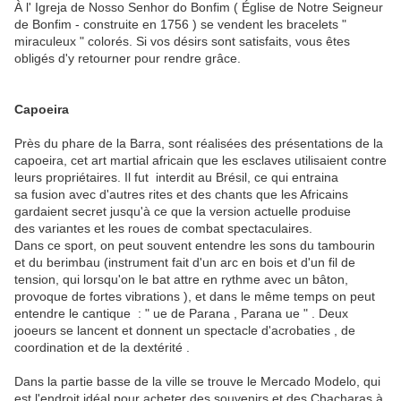
À l' Igreja de Nosso Senhor do Bonfim ( Église de Notre Seigneur
de Bonfim - construite en 1756 ) se vendent les bracelets "
miraculeux " colorés.
Si vos désirs sont satisfaits, vous êtes
obligés d'y retourner pour rendre grâce.
Capoeira
Près du phare de la Barra, sont réalisées des présentations de la
capoeira, cet art martial africain que les esclaves utilisaient contre
leurs propriétaires. Il fut
interdit au Brésil, ce qui entraina
sa fusion avec d'autres rites et des chants que les Africains
gardaient secret jusqu'à ce que la version actuelle produise
des variantes et les roues de combat spectaculaires.
Dans ce sport, on peut souvent entendre les sons du tambourin
et du berimbau (instrument fait d'un arc en bois et d'un fil de
tension, qui lorsqu'on le bat attre en rythme avec un bâton,
provoque de fortes vibrations ), et dans le même temps on peut
entendre le cantique :
" ue de Parana , Parana ue " .
Deux
jooeurs se lancent et donnent un spectacle d'acrobaties , de
coordination et de la dextérité .
Dans la partie basse de la ville se trouve le Mercado Modelo, qui
est l'endroit idéal pour acheter des souvenirs et des Chacharas à