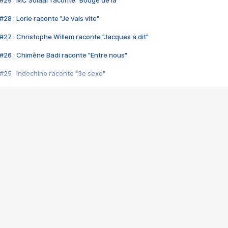
#29 : MC Solaar raconte "Bouge de là"
28 : Lorie raconte "Je vais vite"
#27 : Christophe Willem raconte "Jacques a dit"
#26 : Chimène Badi raconte "Entre nous"
#25 : Indochine raconte "3e sexe"
#24 : Zaho raconte "C'est chelou"
#23 : Patrick Bruel raconte "Au café des délices"
#22 : Kyo raconte "Le chemin"
#21 : Nolwenn Leroy raconte "Cassé"
#20 : Patrick Hernandez raconte "Born to be alive"
#19 : Lorie raconte "Près de moi"
#18 : Michael Jones raconte "A nos actes manqués" (avec Jean-Jacque
#17 : Khaled raconte "Aïcha"