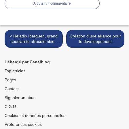
Ajouter un commentaire
< Heladio Ibargüen, grand
Création d'une alliance pour
spécialiste afrocolombien
le développement
de la génétique du cancer
économique des
afrodescendants >
Hébergé par Canalblog
Top articles
Pages
Contact
Signaler un abus
C.G.U.
Cookies et données personnelles
Préférences cookies