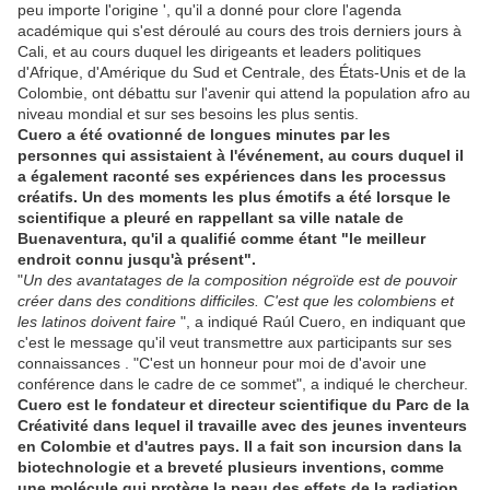
peu importe l'origine ', qu'il a donné pour clore l'agenda
académique qui s'est déroulé au cours des trois derniers jours à
Cali, et au cours duquel les dirigeants et leaders politiques
d'Afrique, d'Amérique du Sud et Centrale, des États-Unis et de la
Colombie, ont débattu sur l'avenir qui attend la population afro au
niveau mondial et sur ses besoins les plus sentis.
Cuero a été ovationné de longues minutes par les
personnes qui assistaient à l'événement, au cours duquel il
a également raconté ses expériences dans les processus
créatifs. Un des moments les plus émotifs a été lorsque le
scientifique a pleuré en rappellant sa ville natale de
Buenaventura, qu'il a qualifié comme étant "le meilleur
endroit connu jusqu'à présent".
"
Un des avantatages de la composition
négroïde
est de pouvoir
créer dans des conditions difficiles. C'est que les colombiens et
les latinos doivent faire
", a indiqué Raúl Cuero, en indiquant que
c'est le message qu'il veut transmettre aux participants sur ses
connaissances . "C'est un honneur pour moi de d'avoir une
conférence dans le cadre de ce sommet", a indiqué le chercheur.
Cuero est le fondateur et directeur scientifique du Parc de la
Créativité dans lequel il travaille avec des jeunes inventeurs
en Colombie et d'autres pays. Il a fait son incursion dans la
biotechnologie et a breveté plusieurs inventions, comme
une molécule qui protège la peau des effets de la radiation