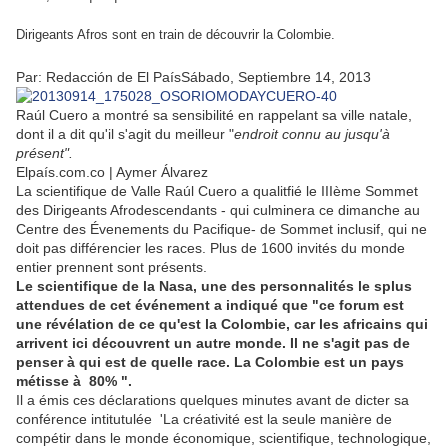
Dirigeants Afros sont en train de découvrir la Colombie.
Par: Redacción de El País
Sábado, Septiembre 14, 2013
Raúl Cuero a montré sa sensibilité en rappelant sa ville natale,
dont il a dit qu'il s'agit du meilleur "
endroit connu au jusqu'à
présent".
Elpaís.com.co | Aymer Álvarez
La scientifique de Valle
Raúl Cuero a qualitfié le IIIème Sommet
des Dirigeants Afrodescendants - qui culminera ce dimanche au
Centre des Évenements du Pacifique- de Sommet inclusif, qui ne
doit pas différencier les races. Plus de 1600 invités du monde
entier prennent sont présents.
Le scientifique de la Nasa, une des personnalités le splus
attendues de cet événement a indiqué que "ce forum est
une révélation de ce qu'est la Colombie, car les africains qui
arrivent ici découvrent un autre monde. Il ne s'agit pas de
penser à qui est de quelle race. La Colombie est un pays
métisse à 80% ".
Il a émis ces déclarations quelques minutes avant de dicter sa
conférence intitutulée 'La créativité est la seule manière de
compétir dans le monde économique, scientifique, technologique,