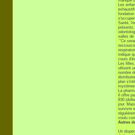
manque d'
Les enfan
exhaustif
fondation 
s'occupen
Santé, l'
présents; 
odontolog
salles de
"
Ce sera
ressource
respirato
indique q
cours d'é
Les filles
utlisent 
nombre de
distribut
plan s'int
mystèrees
La pharma
Il offre 
830 (doll
jour. Mais
survivre 
régulière
voulu con
Autres dé
Un dispen