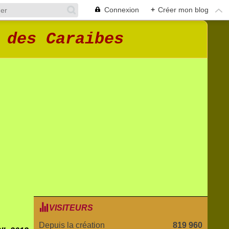
Connexion
+
Créer mon blog
 des Caraibes
VISITEURS
Depuis la création
819 960