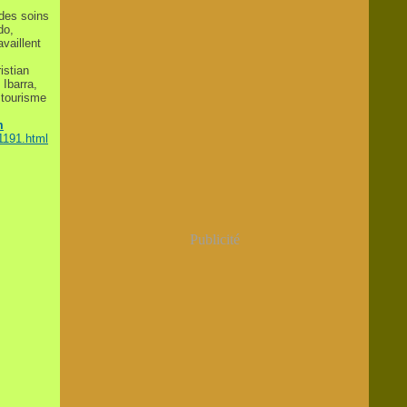
 des soins
do,
vaillent
istian
 Ibarra,
e tourisme
m
1191.html
Publicité