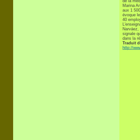
de la
méd
Marina Ari
aux 1 500
évoque le
40 emplo
L'enseign
Narváez, 
signale q
dans la r
Traduit 
http://ww