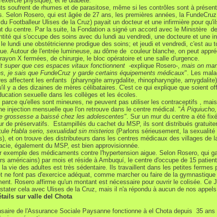
exercie physique); et le diabète.
ts soufrent de rhumes et de parasitose, même si les contrôles sont à présent
s. Selon Rosero, qui est âgée de 27 ans, les premières années, la FundeCruz 
du Footballeur Ulises de la Cruz) payait un docteur et une infirmière pour qu'il
t du centre. Par la suite, la Fondation a signé un accord avec le Ministère de
entité qui s'occupe des soins avec du lundi au vendredi, une docteure et une in
le lundi une obstétricienne prodigue des soins; et jeudi et vendredi, c'est au t
ue. Autour de l'entrée lumineuse, au dôme de couleur blanche, on peut appréc
 rayon X fermées, de chirurgie, le bloc opératoire et une salle d'urgence.
it super que ces espaces vitaux fonctionnent
-explique Rosero-,
mais on ma
s, je sais que FundeCruz y garde certains équipements médicaux
". Les mala
ires affectent les enfants (pharyngite amygdalite, rhinopharyngite, amygdalite
u'il y a des dizaines de mères célibataires. C'est ce qui explique que
soient of
ducation sexuelle d
ans les collèges et les écoles
.
, parce qu'elles sont mineures, ne peuvent pas utiliser les contraceptifs , mais
une injection mensuelle que l'on retrouve dans le centre médical. "
À Piquiucho,
 grossesse a baissé chez les adolescentes"
. Sur un mur du centre a été fix
eur de préservatifs. Estampillés du cachet du MSP, ils sont distribués gratuit
itule
Habla serio, sexualidad sin misterios
(Parlons sérieusement, la sexualité
), et on trouve des distributeurs dans les centres médicaux des villages de la
cie, également du MSP, est bien approvisionnée.
par exemple des médicaments contre l'hypertension aigue. Selon Rosero, qui 
ars américains) par mois et réside à Ambuquí, le centre d'occupe de 15 patie
 la vie des adultes est très sédentaire. Ils travaillent dans les petites fermes 
et ne font pas d'exercice adéquat, comme marcher ou faire de la gymnastique
ment
. Rosero affirme qu'un montant est nécessaire pour ouvrir le colisée. Ce J
stater cela avec Ulises de la Cruz, mais il n'a répondu à aucun de nos appels
tails sur valle del Chota
saire de l'Assurance Sociale Paysanne fonctionne à el Chota depuis 35 ans . 