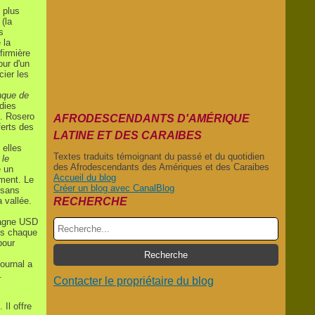
 plus
(la
s
 la
firmière
our d'un
ier les
nque de
dies
). Rosero
AFRODESCENDANTS D'AMÉRIQUE
ferts
des
LATINE ET DES CARAIBES
 elles
Textes traduits témoignant du passé et du quotidien
 le
des Afrodescendants des Amériques et des Caraibes
é un
Accueil du blog
ement. Le
Créer un blog avec CanalBlog
 sans
 vallée.
RECHERCHE
gagne USD
nts chaque
pour
ournal a
.
Contacter le propriétaire du blog
Il offre