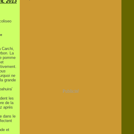
IL 2013
ée
 Carchi,
rbon. La
une pomme
 et
ctivement.
nous
ourquoi ne
la grande
pahuira'
Publicité
rdent les
re de la
uz après
e dans le
fectent
nde et