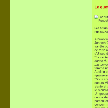
Le quot
Les futurs
FundeCruz
A l'embra
Jeaneth C
variété p
de terre 
d'Ulises 
"
La seule
donne du 
pas pense
femme no
Adelina e
(
graisse a
"
Nous som
soeurs Vi
Santé et 
le Mondia
Un groupe
centre de
particuliè
consommat