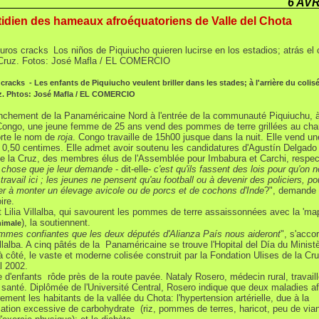
6 AVR
idien des hameaux afroéquatoriens de Valle del Chota
 cracks - Les enfants de Piquiucho veulent briller dans les stades; à l'arrière du colis
. Phtos: José Mafla / EL COMERCIO
nchement de la Panaméricaine Nord à l'entrée de la communauté Piquiuchu, à
ongo, une jeune femme de 25 ans vend des pommes de terre grillées au cha
orte le nom de
roja
. Congo travaille de 15h00 jusque dans la nuit. Elle vend 
à 0,50 centimes. Elle admet avoir soutenu les candidatures d'Agustín Delgado
de la Cruz, des membres élus de l'Assemblée pour Imbabura et Carchi, respe
 chose que je leur demande
- dit-elle-
c'est qu'ils fassent des lois pour qu'on 
travail ici ; les jeunes ne pensent qu'au football ou à devenir des policiers, p
r à monter un élevage avicole ou de porcs et de cochons d'Inde
?", demande 
ire.
t Lilia Villalba, qui savourent les pommes de terre assaissonnées avec la 'ma
), la soutiennent.
nimale
mes confiantes que les deux députés d'Alianza País nous aideront
", s'acco
llalba. A cinq pâtés de la Panaméricaine se trouve l'Hopital del Día du Ministè
à côté, le vaste et moderne colisée construit par la Fondation Ulises de la Cr
l 2002.
 d'enfants rôde près de la route pavée. Nataly Rosero, médecin rural, travaill
 santé. Diplômée de l'Université Central, Rosero indique que deux maladies af
rement les habitants de la vallée du Chota: l'hypertension artérielle, due à la
ion excessive de carbohydrate (riz, pommes de terres, haricot, peu de via