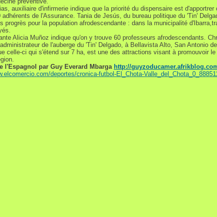
ecine préventive.
as, auxiliaire d'infirmerie indique que la priorité du dispensaire est d'apportrer
 adhérents de l'Assurance. Tania de Jesús, du bureau politique du 'Tin' Delga
s progrès pour la population afrodescendante : dans la municipalité d'Ibarra,tra
yés.
ante Alicia Muñoz indique qu'on y trouve 60 professeurs afrodescendants. Chr
administrateur de l'auberge du 'Tin' Delgado, à Bellavista Alto, San Antonio de
ue celle-ci qui s'étend sur 7 ha, est une des attractions visant à promouvoir l
égion.
de l'Espagnol par Guy Everard Mbarga
http://guyzoducamer.afrikblog.co
w.elcomercio.com/deportes/cronica-futbol-El_Chota-Valle_del_Chota_0_88851