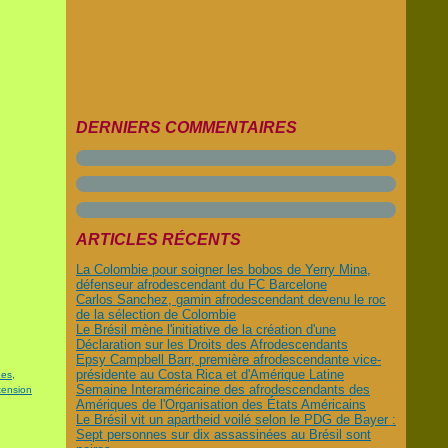
DERNIERS COMMENTAIRES
ARTICLES RÉCENTS
La Colombie pour soigner les bobos de Yerry Mina,
défenseur afrodescendant du FC Barcelone
Carlos Sanchez, gamin afrodescendant devenu le roc
de la sélection de Colombie
Le Brésil mène l'initiative de la création d'une
Déclaration sur les Droits des Afrodescendants
Epsy Campbell Barr, première afrodescendante vice-
présidente au Costa Rica et d'Amérique Latine
nes
,
Semaine Interaméricaine des afrodescendants des
tension
Amériques de l'Organisation des États Américains
Le Brésil vit un apartheid voilé selon le PDG de Bayer :
Sept personnes sur dix assassinées au Brésil sont