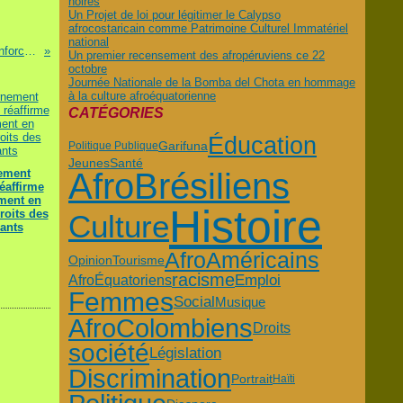
noires
Un Projet de loi pour légitimer le Calypso
afrocostaricain comme Patrimoine Culturel Immatériel
national
Des politiques publiques inefficaces renforcent la discrimination des afrocolombiens
Un premier recensement des afropéruviens ce 22
octobre
Journée Nationale de la Bomba del Chota en hommage
à la culture afroéquatorienne
CATÉGORIES
Éducation
Garifuna
Politique Publique
Jeunes
Santé
ement
AfroBrésiliens
éaffirme
ment en
Histoire
roits des
Culture
ants
AfroAméricains
Opinion
Tourisme
racisme
Emploi
AfroÉquatoriens
Femmes
Social
Musique
AfroColombiens
Droits
société
Législation
Discrimination
Portrait
Haïti