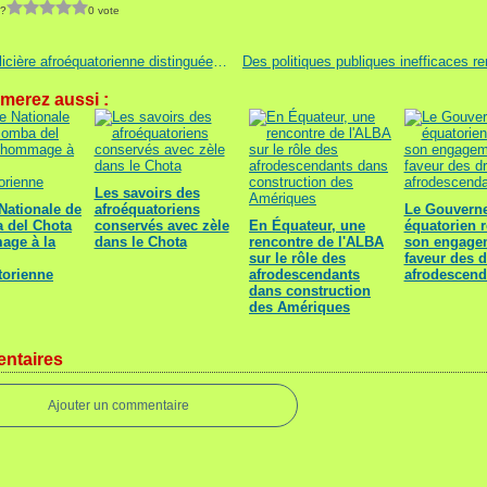
 ?
0 vote
Une policière afroéquatorienne distinguée pour son courage par la ville de Quito
merez aussi :
Les savoirs des
Nationale de
afroéquatoriens
Le Gouvern
 del Chota
conservés avec zèle
En Équateur, une
équatorien r
age à la
dans le Chota
rencontre de l'ALBA
son engage
sur le rôle des
faveur des d
torienne
afrodescendants
afrodescend
dans construction
des Amériques
ntaires
Ajouter un commentaire