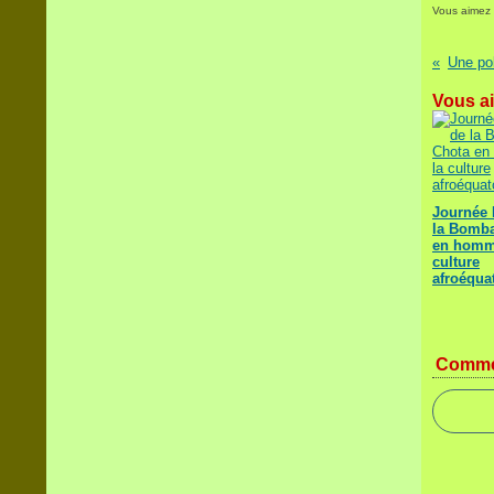
Vous aimez
Vous ai
Journée 
la Bomba
en homm
culture
afroéqua
Comme