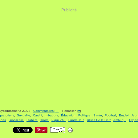
Publicité
guyzoducamer à 21:28 -
Commentaires [
…
]
- Permalien [
#
]
quatoriens
,
Sexualité
,
Carchi
,
Imbabura
,
Éducation
,
Politique
,
Santé
,
Football
,
Emploi
,
Jeu
orts
,
Grossesse
,
Diabète
,
Ibarra
,
Piquiuchu
,
FundeCruz
,
Ulises De la Cruz
,
Ambuquí
,
Hyper