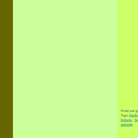
Posté par 
Tags:
AfroÉ
Enfants
,
Sp
artérielle