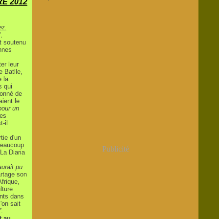
E 2012
ez.
”,
t soutenu
nnes
er leur
e Batlle,
e la
s qui
donné de
ient le
pour un
des
t-il
tie d'un
 beaucoup
Publicité
 La Diaria
aurait pu
artage son
frique,
lture
ants dans
'on sait
”
.
t au