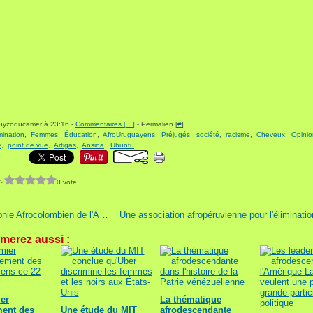
guyzoducamer à 23:16 -
Commentaires [
…
]
- Permalien [
#
]
mination
,
Femmes
,
Éducation
,
AfroUruguayens
,
Préjugés
,
société
,
racisme
,
Cheveux
,
Opinio
e
,
point de vue
,
Artigas
,
Ansina
,
Ubuntu
 ?
0 vote
Cérémonie Afrocolombien de l'Année à Bogota
merez aussi :
er
La thématique
ent des
Une étude du MIT
afrodescendante