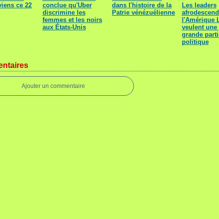
viens ce 22
conclue qu'Uber
dans l'histoire de la
Les leaders
discrimine les
Patrie vénézuélienne
afrodescend
femmes et les noirs
l'Amérique 
aux États-Unis
veulent une
grande parti
politique
ntaires
Ajouter un commentaire