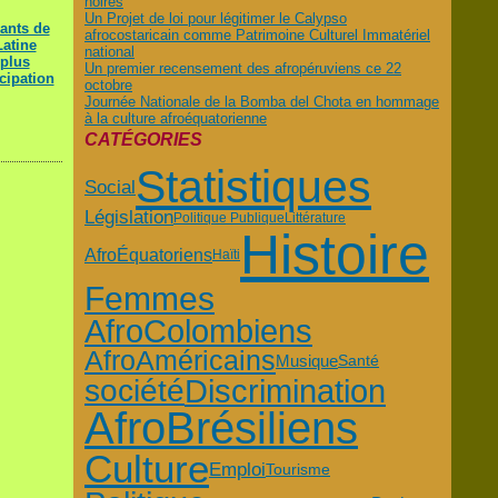
noires
Un Projet de loi pour légitimer le Calypso
ants de
afrocostaricain comme Patrimoine Culturel Immatériel
Latine
national
 plus
Un premier recensement des afropéruviens ce 22
cipation
octobre
Journée Nationale de la Bomba del Chota en hommage
à la culture afroéquatorienne
CATÉGORIES
Statistiques
Social
Législation
Politique Publique
Littérature
Histoire
AfroÉquatoriens
Haïti
Femmes
AfroColombiens
AfroAméricains
Musique
Santé
Discrimination
société
AfroBrésiliens
Culture
Emploi
Tourisme