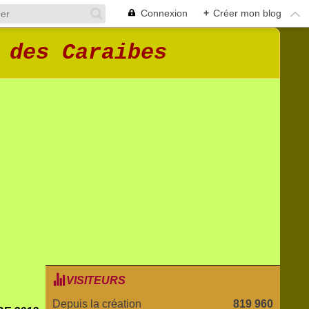
Connexion
+
Créer mon blog
 des Caraibes
VISITEURS
Depuis la création
819 960