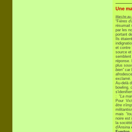
Une ma
Marche au ce
“F
ières d
résumait 
par les n
portant d
Ils étaie
indignati
et contre
source et
semblent 
réponse. 
plus souv
bien”
car 
afrodesce
exclamé.
Au-delà du
bowling, 
s'idenifi
: “
La mani
Pour Vict
être n'imp
militanti
mais “
to
noire est
la société
d'Ansina e
Everton,