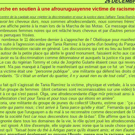
26 DÉCEMBR
rche en soutien à une afrouruguayenne victime de racisme
ntre de la capitale pour rejetter la discrimination et pour la justice dans l'affaire Tania Ramír
'avoir les cheveux durs, nous sommes afrodescendants, nous sommes frères
une affiche peinte à la main lors de la Marcha de las Motas. Ce message étai
ombreuses femmes noires qui ont relâché leurs cheveux et par d'autres perso
es perruques frisées.
nt nombreux le 11 décembre dernier à s'approcher de l' Obélisque pour manifest
on suite à l'agression subie par Tania Ramirez à la porte d'un bowling du Parqu
 la discrimination raciale en général. Les discussions qui ont eu lieu au bord d
 autour de la petite place qui abrite le grand monument, faisaient écho aux ca
avoir eu la discrimination comme détonnateur et auxquels la justice n'a pas 
Le cas du nigérian Tommy et celui de Jorginho Gularte étaient ceux qui revena
ent. N'a pas manqué à l'appel le manifestant qui estimait que ce fut un
“
mal 
la victime était une “
personne publique”
, une militante qui défend les droits 
ndants. “
Si c'était un enfant du quartier, il n y aurait rien eu de tout cela
!”, s'es
 fait qu'il s'agissait de Tania Ramírez la victime, physique et verbale, à la sor
d'un groupe de femmes (dont certaines sont reconnaissables sur une vidéo)
ent à ce qui s'est passé. Olga, une afrodescendante d'âge mûr précisait ainsi à
festation c'est pour Tania et pour tous ceux qui étions en arrière”.
oria, une militante du groupe de jeunes du collectif Ubuntu, estime que : “
ça 
orte qui parmi nous; c'est arrivé à Tania parce qu'elle y était”
. Fernanda qui p
sme ajoute que l'uruguayen a du mal à se reconnaitre comme descendant de l'A
ute la société l'est car nous descendons tous de là-bas”
. Elle affirme que la cu
 ignorée dans tous les domaines de la vie, le rôle qu'ont joué les afrodescend
 est ignoré. A titre d'exemple, elle signale avec ironie que la seule chose que l
st qu'il “
faisait boire du thé à Artigas parce qu'ils étaient amis; et rien d'autre
 qui appartient également au groupe Ubuntu, pense que le racisme se vi