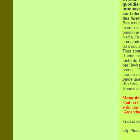
quotidien
uruguaye
sont iden
des liber
Beaucoup 
exemple, 
personne 
Nadia, l'
camarades
de s'occu
Tous sont
discrimin
tante de 
par l'invi
produit. “
contre no
parce que
d'exister,
Genoveva
*
Joaquín
était un 
enfui par
l'Argenti
Traduit d
http://la