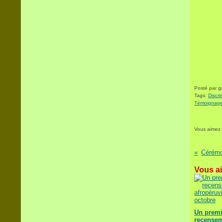
Posté par 
Tags:
Discri
Témoignag
Vous aimez
Vous ai
Un premi
recensem