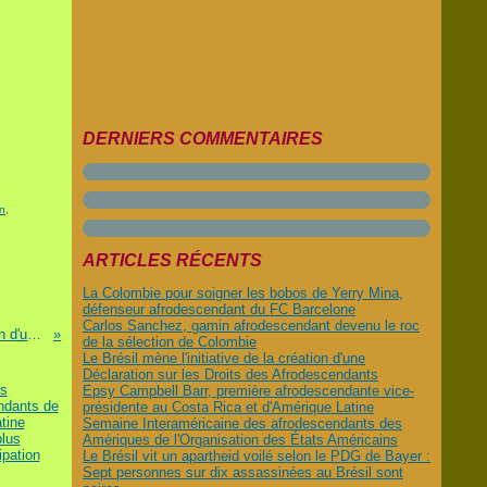
DERNIERS COMMENTAIRES
n
,
ARTICLES RÉCENTS
La Colombie pour soigner les bobos de Yerry Mina,
défenseur afrodescendant du FC Barcelone
Carlos Sanchez, gamin afrodescendant devenu le roc
Une association afropéruvienne pour l'élimination d'un personnage raciste
de la sélection de Colombie
Le Brésil mène l'initiative de la création d'une
Déclaration sur les Droits des Afrodescendants
Epsy Campbell Barr, première afrodescendante vice-
présidente au Costa Rica et d'Amérique Latine
Semaine Interaméricaine des afrodescendants des
Amériques de l'Organisation des États Américains
Le Brésil vit un apartheid voilé selon le PDG de Bayer :
Sept personnes sur dix assassinées au Brésil sont