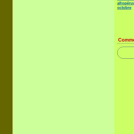
afropéru
octobre
Comme