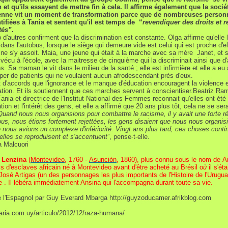
 et qu'ils essayent de mettre fin à cela. Il affirme également que la socié
nne vit un moment de transformation parce que de nombreuses person
tifiées à Tania et sentent qu'il est temps de “
revendiquer des droits et 
tés”
.
d'autres confirment que la discrimination est constante. Olga affirme qu'elle l
dans l'autobus, lorsque le siège qui demeure vide est celui qui est proche d'el
ne s'y assoit. Maia, une jeune qui était à la marche avec sa mère Janet, et 
a vécu à l'école, avec la maitresse de cinquième qui la discriminait ainsi que d
. Sa maman le vit dans le milieu de la santé ; elle est infirmière et elle a eu 
per de patients qui ne voulaient aucun afrodescendant près d'eux.
 d'accords que l'ignorance et le manque d'éducation encouragent la violence e
ation. Et ils soutiennent que ces marches servent à conscientiser.Beatriz Ram
Tania et directrice de l'Institut National des Femmes reconnait qu'elles ont été
tation et l'intérêt des gens, et elle a affirmé que 20 ans plus tôt, cela ne se ser
Quand nous nous organisions pour combattre le racisme, il y avait une forte r
us, nous étions fortement rejettées, les gens disaient que nous nous organis
 nous avions un complexe d'infériorité. Vingt ans plus tard, ces choses conti
 elles se reproduisent et s'accentuent
”, pense-t-elle.
 Malcuori
 Lenzina
(
Montevideo
, 1760 -
Asunción
, 1860), plus connu sous le nom de A
fils d'esclaves africain né à Montevideo avant d'être acheté
au Brésil o
ù
il s'éta
 José Artigas (un des personnages les plus importants de l'Histoire de l'Urugua
ne . Il lébéra immédiatement Ansina qui l'accompagna durant toute sa vie.
e l'Espagnol par Guy Everard Mbarga http://guyzoducamer.afrikblog.com
diaria.com.uy/articulo/2012/12/raza-humana/