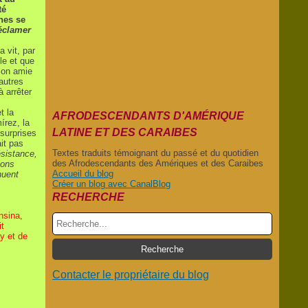
té
nes se
réclamer
a vit, par
le et que
son amie
'autres
à arrêter
t la
AFRODESCENDANTS D'AMÉRIQUE
írez, la
LATINE ET DES CARAIBES
 surprises
ait pas
Textes traduits témoignant du passé et du quotidien
ésistance,
des Afrodescendants des Amériques et des Caraibes
ions
Accueil du blog
nuent
Créer un blog avec CanalBlog
RECHERCHE
nsina,
it
y et de
Contacter le propriétaire du blog