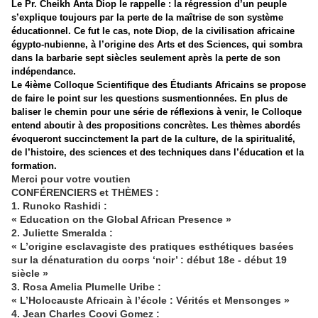
Le Pr. Cheikh Anta Diop le rappelle : la régression d’un peuple
s’explique toujours par la perte de la maîtrise de son système
éducationnel. Ce fut le cas, note Diop, de la civilisation africaine
égypto-nubienne, à l’origine des Arts et des Sciences, qui sombra
dans la barbarie sept siècles seulement après la perte de son
indépendance.
Le 4ième Colloque Scientifique des Étudiants Africains se propose
de faire le point sur les questions susmentionnées. En plus de
baliser le chemin pour une série de réflexions à venir, le Colloque
entend aboutir à des propositions concrètes. Les thèmes abordés
évoqueront succinctement la part de la culture, de la spiritualité,
de l’histoire, des sciences et des techniques dans l’éducation et la
formation.
Merci pour votre voutien
CONFÉRENCIERS et THÈMES :
1. Runoko Rashidi :
« Education on the Global African Presence »
2. Juliette Smeralda :
« L’origine esclavagiste des pratiques esthétiques basées
sur la dénaturation du corps ‘noir’ : début 18e - début 19
siècle »
3. Rosa Amelia Plumelle Uribe :
« L’Holocauste Africain à l’école : Vérités et Mensonges »
4. Jean Charles Coovi Gomez :