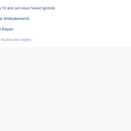
 a 13 ans (et vous l'avez ignoré)
e (littéralement)
im Rayan
 toutes les règles
s les jeux vidéo
us choquant de Rockstar ? - Le scandale BULLY
e plus moche de Steam
du RÊVE tourne au CAUCHEMAR
pendant 8 heures
it… à tort
umiliés par un jeu vidéo
ire - Final Fantasy 8