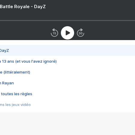
 Battle Royale - DayZ
 DayZ
 a 13 ans (et vous l'avez ignoré)
e (littéralement)
im Rayan
 toutes les règles
s les jeux vidéo
us choquant de Rockstar ? - Le scandale BULLY
e plus moche de Steam