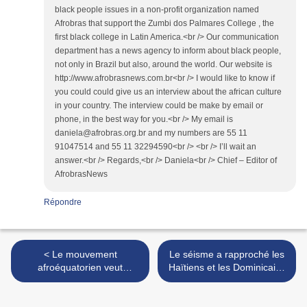
black people issues in a non-profit organization named
Afrobras that support the Zumbi dos Palmares College , the
first black college in Latin America.<br /> Our communication
department has a news agency to inform about black people,
not only in Brazil but also, around the world. Our website is
http://www.afrobrasnews.com.br<br /> I would like to know if
you could could give us an interview about the african culture
in your country. The interview could be make by email or
phone, in the best way for you.<br /> My email is
daniela@afrobras.org.br and my numbers are 55 11
91047514 and 55 11 32294590<br /> <br /> I’ll wait an
answer.<br /> Regards,<br /> Daniela<br /> Chief – Editor of
AfrobrasNews
Répondre
< Le mouvement
Le séisme a rapproché les
afroéquatorien veut
Haïtiens et les Dominicains
renforcer les relations avec
>
le gouvernement