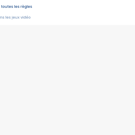
 toutes les règles
s les jeux vidéo
us choquant de Rockstar ? - Le scandale BULLY
e plus moche de Steam
du RÊVE tourne au CAUCHEMAR
pendant 8 heures
it… à tort
umiliés par un jeu vidéo
ire - Final Fantasy 8
ti un empire - Age of Empires
story DOFUS
tard, il crée l'un des pires jeux de tous les temps, MindsEye.