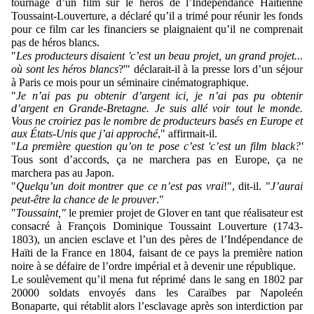
tournage d’un film sur le héros de l’Indépendance Haïtienne
Toussaint-Louverture, a déclaré qu’il a trimé pour réunir les fonds
pour ce film car les financiers se plaignaient qu’il ne comprenait
pas de héros blancs.
"
Les producteurs disaient 'c’est un beau projet, un grand projet...
où sont les héros blancs
?'" déclarait-il à la presse lors d’un séjour
à Paris ce mois pour un séminaire cinématographique.
"
Je n’ai pas pu obtenir d’argent ici, je n’ai pas pu obtenir
d’argent en Grande-Bretagne.
Je suis allé voir tout le monde.
Vous ne croiriez pas le nombre de producteurs basés en Europe et
aux États-Unis que j’ai approché
," affirmait-il.
"
La première question qu’on te pose c’est 'c’est un film black?'
Tous sont d’accords, ça ne marchera pas en Europe, ça ne
marchera pas au Japon.
"
Quelqu’un doit montrer que ce n’est pas vrai
!", dit-il. "
J’aurai
peut-être la chance de le prouver
."
"
Toussaint,"
le premier projet de Glover en tant que réalisateur est
consacré à François Dominique Toussaint Louverture (1743-
1803), un ancien esclave et l’un des pères de l’Indépendance de
Haïti de la France en 1804, faisant de ce pays la première nation
noire à se défaire de l’ordre impérial et à devenir une république.
Le soulèvement qu’il mena fut réprimé dans le sang en 1802 par
20000 soldats envoyés dans les Caraïbes par Napoleén
Bonaparte, qui rétablit alors l’esclavage après son interdiction par