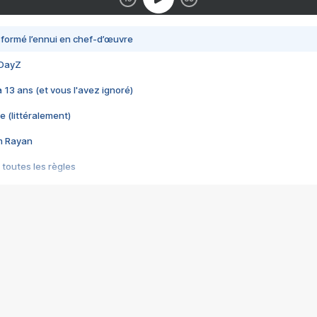
nsformé l’ennui en chef-d’œuvre
 DayZ
 a 13 ans (et vous l'avez ignoré)
e (littéralement)
im Rayan
 toutes les règles
s les jeux vidéo
us choquant de Rockstar ? - Le scandale BULLY
e plus moche de Steam
du RÊVE tourne au CAUCHEMAR
pendant 8 heures