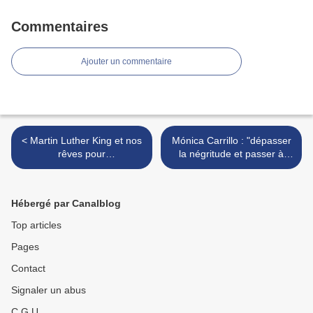
Commentaires
Ajouter un commentaire
< Martin Luther King et nos
Mónica Carrillo : "dépasser
rêves pour
la négritude et passer à
l'Afrodescendance
l’Afrodescendance " >
Hébergé par Canalblog
Top articles
Pages
Contact
Signaler un abus
C.G.U.