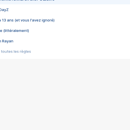
 DayZ
 a 13 ans (et vous l'avez ignoré)
e (littéralement)
im Rayan
 toutes les règles
s les jeux vidéo
us choquant de Rockstar ? - Le scandale BULLY
e plus moche de Steam
du RÊVE tourne au CAUCHEMAR
pendant 8 heures
it… à tort
umiliés par un jeu vidéo