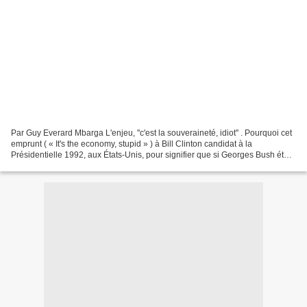
Par Guy Everard Mbarga L'enjeu, ''c'est la souveraineté, idiot'' . Pourquoi cet
emprunt ( « It's the economy, stupid » ) à Bill Clinton candidat à la
Présidentielle 1992, aux États-Unis, pour signifier que si Georges Bush était
imbattable sur son bilan...