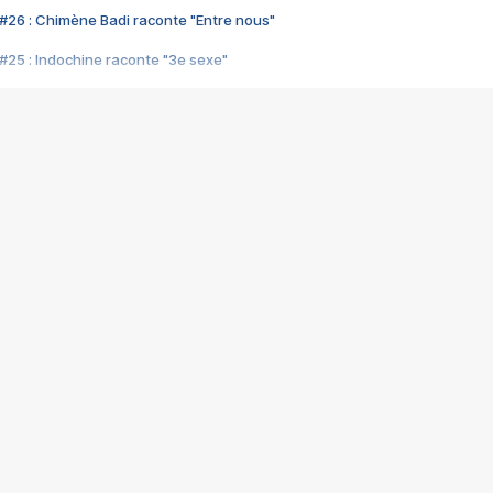
#26 : Chimène Badi raconte "Entre nous"
#25 : Indochine raconte "3e sexe"
#24 : Zaho raconte "C'est chelou"
#23 : Patrick Bruel raconte "Au café des délices"
#22 : Kyo raconte "Le chemin"
#21 : Nolwenn Leroy raconte "Cassé"
#20 : Patrick Hernandez raconte "Born to be alive"
#19 : Lorie raconte "Près de moi"
#18 : Michael Jones raconte "A nos actes manqués" (avec Jean-Jacque
#17 : Khaled raconte "Aïcha"
#16 : Corneille raconte "Parce qu'on vient de loin"
#15 : Indochine raconte "L'aventurier"