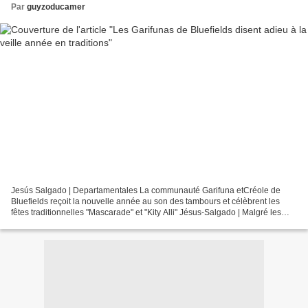
Par
guyzoducamer
Jesús Salgado | Departamentales La communauté Garifuna etCréole de
Bluefields reçoit la nouvelle année au son des tambours et célèbrent les
fêtes traditionnelles "Mascarade" et "Kity Alli" Jésus-Salgado | Malgré les
pluies, des centaines de Caribéens...