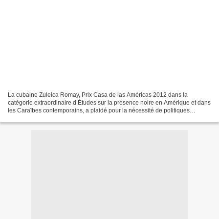
La cubaine Zuleica Romay, Prix Casa de las Américas 2012 dans la
catégorie extraordinaire d’Études sur la présence noire en Amérique et dans
les Caraïbes contemporains, a plaidé pour la nécessité de politiques
culturelles visant à lutter contre les stéréotypes...