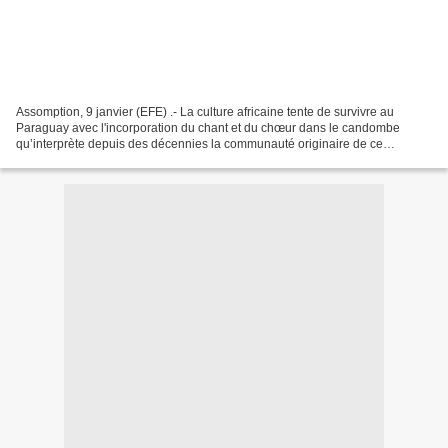
Assomption, 9 janvier (EFE) .- La culture africaine tente de survivre au
Paraguay avec l'incorporation du chant et du chœur dans le candombe
qu’interprète depuis des décennies la communauté originaire de ce
continent la plus ancienne dans le pays sud-américain....