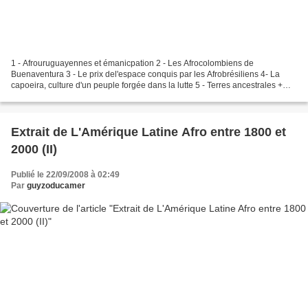
1 - Afrouruguayennes et émanicpation 2 - Les Afrocolombiens de
Buenaventura 3 - Le prix del'espace conquis par les Afrobrésiliens 4- La
capoeira, culture d'un peuple forgée dans la lutte 5 - Terres ancestrales +
Conscience noire = Survie des Noirs d'Amérique...
Extrait de L'Amérique Latine Afro entre 1800 et
2000 (II)
Publié le 22/09/2008 à 02:49
Par
guyzoducamer