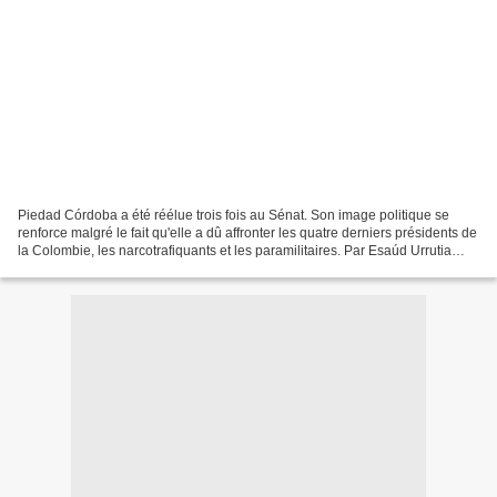
Piedad Córdoba a été réélue trois fois au Sénat. Son image politique se
renforce malgré le fait qu'elle a dû affronter les quatre derniers présidents de
la Colombie, les narcotrafiquants et les paramilitaires. Par Esaúd Urrutia
Noél Le 20 juillet dernier,...