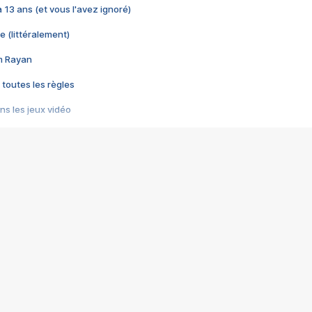
 a 13 ans (et vous l'avez ignoré)
e (littéralement)
im Rayan
 toutes les règles
s les jeux vidéo
us choquant de Rockstar ? - Le scandale BULLY
e plus moche de Steam
du RÊVE tourne au CAUCHEMAR
pendant 8 heures
it… à tort
umiliés par un jeu vidéo
ire - Final Fantasy 8
ti un empire - Age of Empires